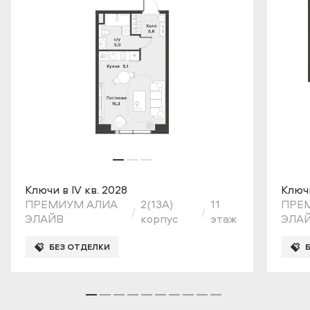
Ключи в IV кв. 2028
Ключи
ПРЕМИУМ АЛИА
2(13A)
11
ПРЕ
ЭЛАЙВ
корпус
этаж
ЭЛА
БЕЗ ОТДЕЛКИ