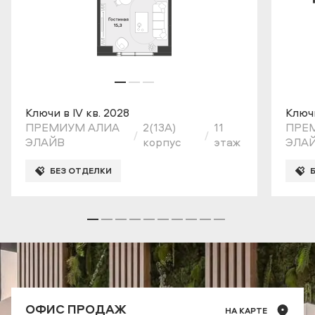
Ключи в IV кв. 2028
Ключи
ПРЕМИУМ АЛИА
2(13A)
11
ПРЕ
ЭЛАЙВ
корпус
этаж
ЭЛА
БЕЗ ОТДЕЛКИ
ОФИС ПРОДАЖ
НА КАРТЕ