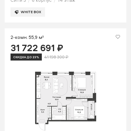
Сити 3
6 корпус
14 этаж
WHITE BOX
2-комн. 55,9 м²
31 722 691 ₽
41 198 300 ₽
СКИДКА ДО 23%