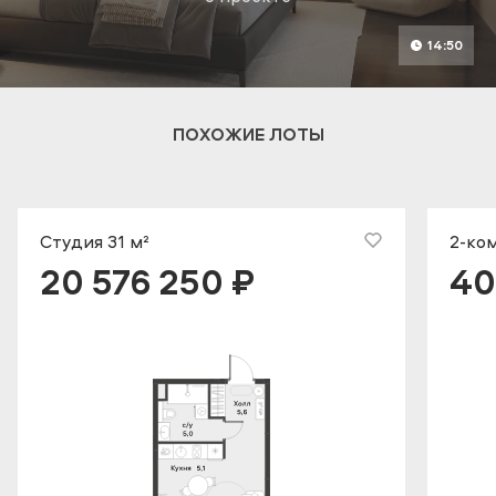
14:50
ПОХОЖИЕ ЛОТЫ
Студия 31 м²
2-ком
20 576 250 ₽
40