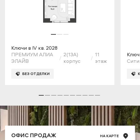
Ключи в IV кв. 2028
ПРЕМИУМ АЛИА
2(13A)
11
Ключи
ЭЛАЙВ
корпус
этаж
Сити
БЕЗ ОТДЕЛКИ
ОФИС ПРОДАЖ
НА КАРТЕ